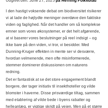
Udgivet den: June 27, 2025
på Herning Folkeblad
I den hastigt voksende debat om biodiversitet risikerer
vi at lade de højlydte meninger overdøve den faktiske
viden og faglighed. Når det handler om så komplekse
emner som vores økosystemer, er det helt afgørende,
at vi baserer vores beslutninger på reel indsigt – og
ikke bare på den viden, vi tror, vi besidder. Med
Dunning-Kruger effekten in mente ser vi desværre,
hvordan velmenende, men ofte misinformerede,
stemmer dominerer diskussionen om naturens
redning.
Det er fantastisk at se det store engagement blandt
borgere, der tager initiativ til insekthoteller og vilde
blomster i haverne. Disse prisværdige tiltag, sammen
med etablering af vilde bede i byens rabatter og
helleanlæg, er vigtige skridt på vejen. Men på et større